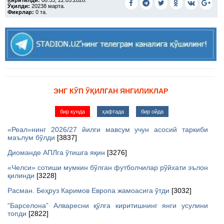
Киритилди:
08:53, 22.05.2026.
Ўқилди:
20238 марта.
Фикрлар:
0 та.
ЭНГ КЎП ЎҚИЛГАН ЯНГИЛИКЛАР
бир кунда
ҳафтада
бир ойда
«Реал»нинг 2026/27 йилги мавсум учун асосий таркиби
маълум бўлди
[3837]
Диоманде АПЛга ўтишга яқин
[3276]
«Челси» сотиши мумкин бўлган футболчилар рўйхати эълон
қилинди
[3228]
Расман. Беҳруз Каримов Европа жамоасига ўтди
[3032]
“Барселона” Алваресни қўлга киритишнинг янги усулини
топди
[2822]