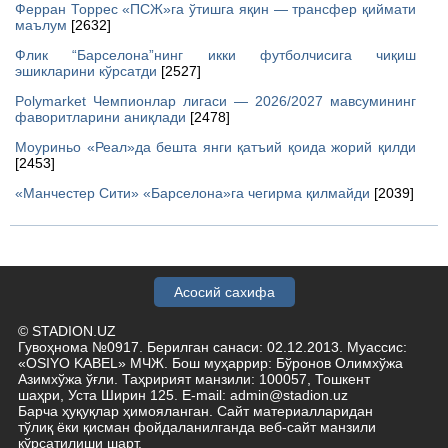
Ферран Торрес «ПСЖ»га ўтишга яқин — трансфер қиймати
маълум
[2632]
Флик “Барселона”нинг икки футболчисига чиқиш
эшикларини кўрсатди
[2527]
Polymarket Чемпионлар лигаси — 2026/2027 мавсумининг
фаворитларини аниқлади
[2478]
Моуриньо «Реал»да бешта янги қатъий қоида жорий қилди
[2453]
«Манчестер Сити» «Барселона»га чегирма қилмайди
[2039]
Асосий сахифа
© STADION.UZ
Гувоҳнома №0917. Берилган санаси: 02.12.2013. Муассис:
«OSIYO KABEL» МЧЖ. Бош муҳаррир: Бўронов Олимхўжа
Азимхўжа ўғли. Таҳририят манзили: 100057, Тошкент
шаҳри, Уста Ширин 125. E-mail: admin@stadion.uz
Барча ҳуқуқлар ҳимояланган. Сайт материалларидан
тўлиқ ёки қисман фойдаланилганда веб-сайт манзили
кўрсатилиши шарт.