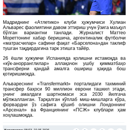
Мадриднинг «Атлетико» клуби ҳужумчиси Хулиан
Альварес фаолиятини давом эттириш учун ўзига маъқул
бўлган вариантни танлади. Журналист Маттео
Мореттонинг хабар беришича, аргентиналик футболчи
«матрасчилар» сафини фақат «Барселона»дан таклиф
тушган тақдирдагина тарк этишга тайёр.
26 ёшли ҳужумчи Испанияда қолишни истамоқда ва
«кўк-анорранглилар» аллақачон ушбу қимматбаҳо
трансферни қандай амалга ошириш ҳақида бош
қотиришмоқда.
Альвареснинг «Transfermarkt» порталидаги тахминий
трансфер баҳоси 90 миллион еврони ташкил этади,
унинг амалдаги шартномаси эса 2030 йилгача
мўлжалланган. Тарқалган кўплаб миш-мишларга кўра,
форвардни ўз сафига қўшиб олишни Лондоннинг
«Арсенал» ва Франциянинг «ПСЖ» клублари ҳам
хоҳлашмоқда.