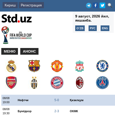
Кириш
Регистрация
9 август, 2026 йил,
якшанба.
O'ZB
РУС
ENG
МЕНЮ
АНОНС
08/08
5-0
Нефтчи
Қизилқум
19:00
08/08
2-3
Бунёдкор
ОКМК
19:30