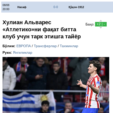
08/08
0-0
Насаф
Қўқон-1912
20:00
Хулиан Альварес
+2 | -
Баҳо:
«Атлетико»ни фақат битта
клуб учун тарк этишга тайёр
Бўлим:
ЕВРОПА
/
Трансферлар
/
Тахминлар
Рукн:
Янгиликлар